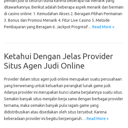
pemain judi di seluruh dunia karena beberapa hal menarik yang
ditawarkannya. Berikut adalah beberapa aspek menarik dari bermain
di casino online: 1. Kemudahan Akses 2. Beragam Pilihan Permainan
3. Bonus dan Promosi Menarik 4. Fitur Live Casino 5. Metode
Pembayaran yang Beragam 6. Jackpot Progresif…
Read More »
Ketahui Dengan Jelas Provider
Situs Agen Judi Online
Provider dalam situs agen judi online merupakan suatu perusahaan
yang berwenang untuk keluarkan perangkat lunak game judi.
Adanya provider ini merupakan kunci utama berjalannya suatu situs.
Semakin banyak situs menjalin kerja sama dengan berbagai provider
ternama, maka semakin banyak pula ragam game yang
didistribusikan atau disediakan oleh situs tersebut. Karena
keberadaan provider ini begitu berpengaruh…
Read More »