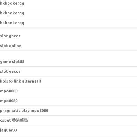
hkbpokerqq
hkbpokerqq
hkbpokerqq
slot gacor
slot online
game slot88
slot gacor
koi365 link alternatif
mpo8080
mpo8080
pragmatic play mpo8080
csbet 香港赌场
jaguar33