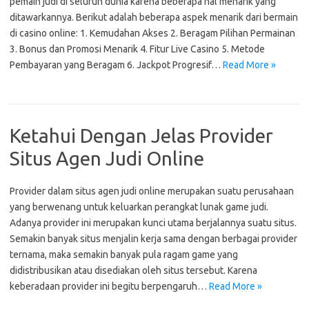
pemain judi di seluruh dunia karena beberapa hal menarik yang
ditawarkannya. Berikut adalah beberapa aspek menarik dari bermain
di casino online: 1. Kemudahan Akses 2. Beragam Pilihan Permainan
3. Bonus dan Promosi Menarik 4. Fitur Live Casino 5. Metode
Pembayaran yang Beragam 6. Jackpot Progresif…
Read More »
Ketahui Dengan Jelas Provider
Situs Agen Judi Online
Provider dalam situs agen judi online merupakan suatu perusahaan
yang berwenang untuk keluarkan perangkat lunak game judi.
Adanya provider ini merupakan kunci utama berjalannya suatu situs.
Semakin banyak situs menjalin kerja sama dengan berbagai provider
ternama, maka semakin banyak pula ragam game yang
didistribusikan atau disediakan oleh situs tersebut. Karena
keberadaan provider ini begitu berpengaruh…
Read More »