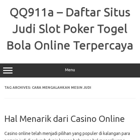
Skip
to
QQ911a – Daftar Situs
content
Judi Slot Poker Togel
Bola Online Terpercaya
Menu
TAG ARCHIVES:
CARA MENGALAHKAN MESIN JUDI
Hal Menarik dari Casino Online
Casino online telah menjadi pilihan yang populer di kalangan para