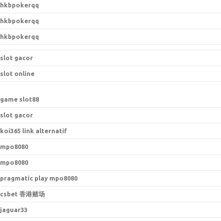
hkbpokerqq
hkbpokerqq
hkbpokerqq
slot gacor
slot online
game slot88
slot gacor
koi365 link alternatif
mpo8080
mpo8080
pragmatic play mpo8080
csbet 香港赌场
jaguar33