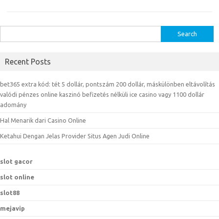
S
e
a
Recent Posts
r
c
bet365 extra kód: tét 5 dollár, pontszám 200 dollár, máskülönben eltávolítás
h
valódi pénzes online kaszinó befizetés nélküli ice casino vagy 1100 dollár
f
adomány
o
Hal Menarik dari Casino Online
r
Ketahui Dengan Jelas Provider Situs Agen Judi Online
:
slot gacor
slot online
slot88
mejavip