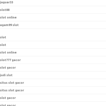
jaguar33
slot88
slot online
agam99 slot
slot
slot
slot online
slot777 gacor
slot gacor
judi slot
situs slot gacor
situs slot gacor
slot gacor
slot gacor