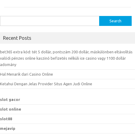
S
e
a
Recent Posts
r
c
bet365 extra kód: tét 5 dollár, pontszám 200 dollár, máskülönben eltávolítás
h
valódi pénzes online kaszinó befizetés nélküli ice casino vagy 1100 dollár
f
adomány
o
Hal Menarik dari Casino Online
r
Ketahui Dengan Jelas Provider Situs Agen Judi Online
:
slot gacor
slot online
slot88
mejavip