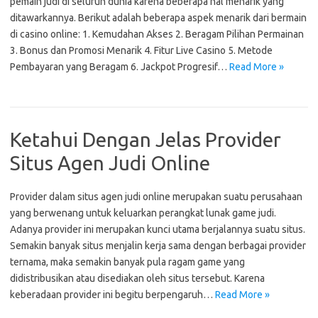
pemain judi di seluruh dunia karena beberapa hal menarik yang
ditawarkannya. Berikut adalah beberapa aspek menarik dari bermain
di casino online: 1. Kemudahan Akses 2. Beragam Pilihan Permainan
3. Bonus dan Promosi Menarik 4. Fitur Live Casino 5. Metode
Pembayaran yang Beragam 6. Jackpot Progresif…
Read More »
Ketahui Dengan Jelas Provider
Situs Agen Judi Online
Provider dalam situs agen judi online merupakan suatu perusahaan
yang berwenang untuk keluarkan perangkat lunak game judi.
Adanya provider ini merupakan kunci utama berjalannya suatu situs.
Semakin banyak situs menjalin kerja sama dengan berbagai provider
ternama, maka semakin banyak pula ragam game yang
didistribusikan atau disediakan oleh situs tersebut. Karena
keberadaan provider ini begitu berpengaruh…
Read More »