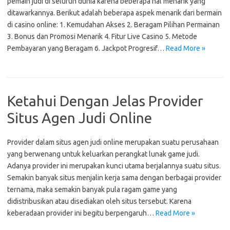
pemain judi di seluruh dunia karena beberapa hal menarik yang
ditawarkannya. Berikut adalah beberapa aspek menarik dari bermain
di casino online: 1. Kemudahan Akses 2. Beragam Pilihan Permainan
3. Bonus dan Promosi Menarik 4. Fitur Live Casino 5. Metode
Pembayaran yang Beragam 6. Jackpot Progresif…
Read More »
Ketahui Dengan Jelas Provider
Situs Agen Judi Online
Provider dalam situs agen judi online merupakan suatu perusahaan
yang berwenang untuk keluarkan perangkat lunak game judi.
Adanya provider ini merupakan kunci utama berjalannya suatu situs.
Semakin banyak situs menjalin kerja sama dengan berbagai provider
ternama, maka semakin banyak pula ragam game yang
didistribusikan atau disediakan oleh situs tersebut. Karena
keberadaan provider ini begitu berpengaruh…
Read More »