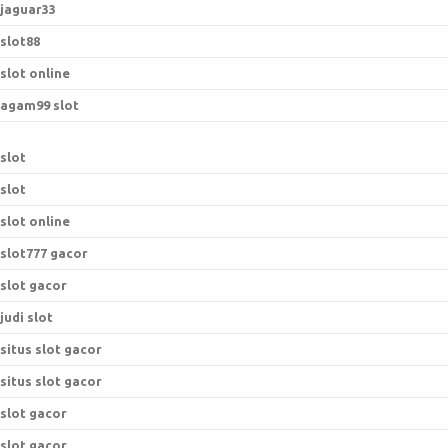
jaguar33
slot88
slot online
agam99 slot
slot
slot
slot online
slot777 gacor
slot gacor
judi slot
situs slot gacor
situs slot gacor
slot gacor
slot gacor