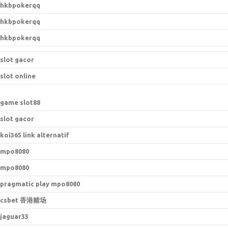
hkbpokerqq
hkbpokerqq
hkbpokerqq
slot gacor
slot online
game slot88
slot gacor
koi365 link alternatif
mpo8080
mpo8080
pragmatic play mpo8080
csbet 香港赌场
jaguar33