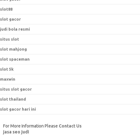
slot88
slot gacor
judi bola resmi
situs slot
slot mahjong
slot spaceman
slot 5k
maxwin
situs slot gacor
slot thailand
slot gacor hari ini
For More Information Please
Contact Us
jasa seo judi