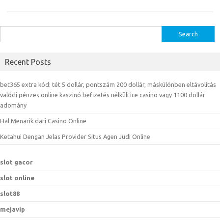
S
e
a
Recent Posts
r
c
bet365 extra kód: tét 5 dollár, pontszám 200 dollár, máskülönben eltávolítás
h
valódi pénzes online kaszinó befizetés nélküli ice casino vagy 1100 dollár
f
adomány
o
Hal Menarik dari Casino Online
r
Ketahui Dengan Jelas Provider Situs Agen Judi Online
:
slot gacor
slot online
slot88
mejavip