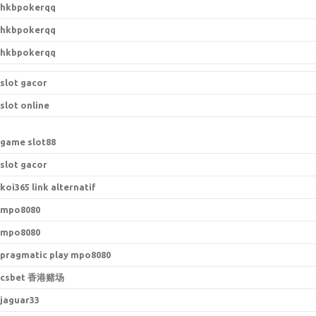
hkbpokerqq
hkbpokerqq
hkbpokerqq
slot gacor
slot online
game slot88
slot gacor
koi365 link alternatif
mpo8080
mpo8080
pragmatic play mpo8080
csbet 香港赌场
jaguar33