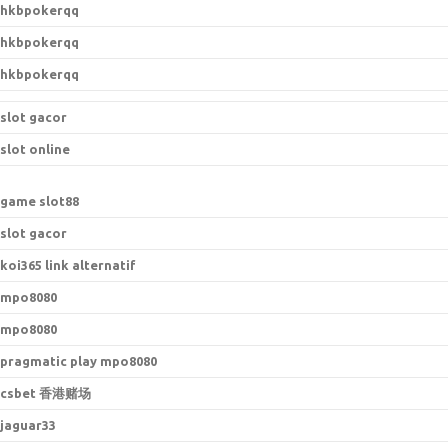
hkbpokerqq
hkbpokerqq
hkbpokerqq
slot gacor
slot online
game slot88
slot gacor
koi365 link alternatif
mpo8080
mpo8080
pragmatic play mpo8080
csbet 香港赌场
jaguar33