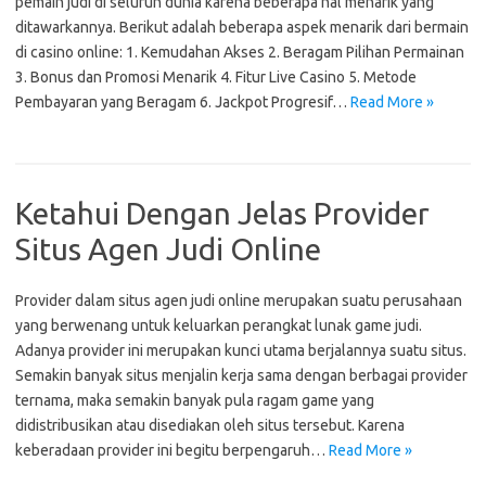
pemain judi di seluruh dunia karena beberapa hal menarik yang
ditawarkannya. Berikut adalah beberapa aspek menarik dari bermain
di casino online: 1. Kemudahan Akses 2. Beragam Pilihan Permainan
3. Bonus dan Promosi Menarik 4. Fitur Live Casino 5. Metode
Pembayaran yang Beragam 6. Jackpot Progresif…
Read More »
Ketahui Dengan Jelas Provider
Situs Agen Judi Online
Provider dalam situs agen judi online merupakan suatu perusahaan
yang berwenang untuk keluarkan perangkat lunak game judi.
Adanya provider ini merupakan kunci utama berjalannya suatu situs.
Semakin banyak situs menjalin kerja sama dengan berbagai provider
ternama, maka semakin banyak pula ragam game yang
didistribusikan atau disediakan oleh situs tersebut. Karena
keberadaan provider ini begitu berpengaruh…
Read More »