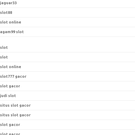
jaguar33
slot88
slot online
agam99 slot
slot
slot
slot online
slot777 gacor
slot gacor
judi slot
situs slot gacor
situs slot gacor
slot gacor
slot gacor