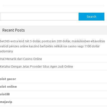
S
e
a
Recent Posts
r
c
bet365 extra kód: tét 5 dollár, pontszám 200 dollár, máskülönben eltávolítás
h
valódi pénzes online kaszinó befizetés nélküli ice casino vagy 1100 dollár
f
adomány
o
Hal Menarik dari Casino Online
r
Ketahui Dengan Jelas Provider Situs Agen Judi Online
:
slot gacor
slot online
slot88
mejavip