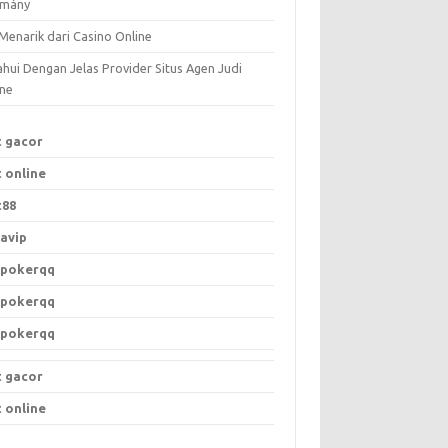
mány
Menarik dari Casino Online
ahui Dengan Jelas Provider Situs Agen Judi
ine
t gacor
t online
t88
avip
bpokerqq
bpokerqq
bpokerqq
t gacor
t online