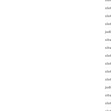
slo
slo
slo
slo
judi
sit
sit
slo
slo
slo
slo
jud
sit
slo