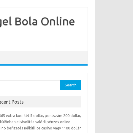
gel Bola Online
rch
ecent Posts
65 extra kód: tét 5 dollár, pontszám 200 dollár,
különben eltávolítás valódi pénzes online
inó befizetés nélküli ice casino vagy 1100 dollár