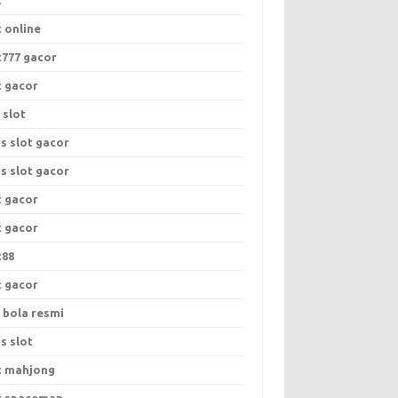
t
t online
t777 gacor
t gacor
 slot
us slot gacor
us slot gacor
t gacor
t gacor
t88
t gacor
i bola resmi
us slot
t mahjong