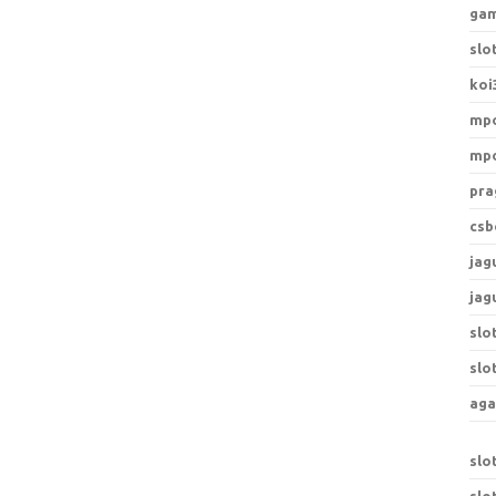
gam
slo
koi
mp
mp
pra
cs
jag
jag
slo
slo
aga
slo