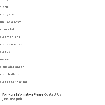
slot88
slot gacor
judi bola resmi
situs slot
slot mahjong
slot spaceman
slot 5k
maxwin
situs slot gacor
slot thailand
slot gacor hari ini
For More Information Please
Contact Us
jasa seo judi