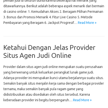
pemain judi di seluruh dunia karena beberapa hal menarik yang
ditawarkannya. Berikut adalah beberapa aspek menarik dari bermain
di casino online: 1. Kemudahan Akses 2. Beragam Pilihan Permainan
3. Bonus dan Promosi Menarik 4. Fitur Live Casino 5. Metode
Pembayaran yang Beragam 6. Jackpot Progresif…
Read More »
Ketahui Dengan Jelas Provider
Situs Agen Judi Online
Provider dalam situs agen judi online merupakan suatu perusahaan
yang berwenang untuk keluarkan perangkat lunak game judi.
Adanya provider ini merupakan kunci utama berjalannya suatu situs.
Semakin banyak situs menjalin kerja sama dengan berbagai provider
ternama, maka semakin banyak pula ragam game yang
didistribusikan atau disediakan oleh situs tersebut. Karena
keberadaan provider ini begitu berpengaruh…
Read More »