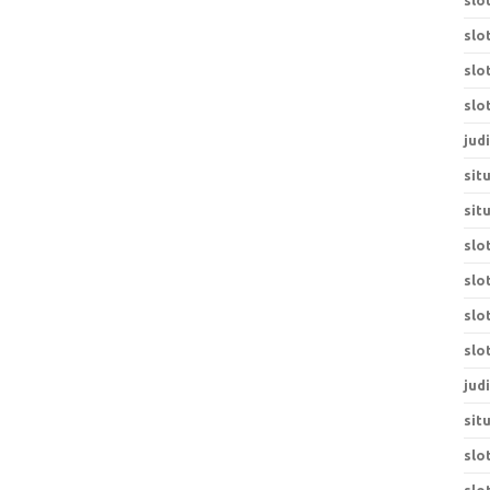
slo
slo
slo
slo
judi
sit
sit
slo
slo
slo
slo
jud
sit
slo