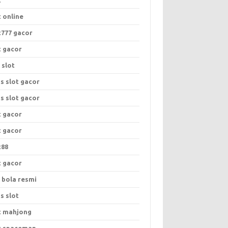
t
t online
t777 gacor
t gacor
 slot
us slot gacor
us slot gacor
t gacor
t gacor
t88
t gacor
i bola resmi
us slot
t mahjong