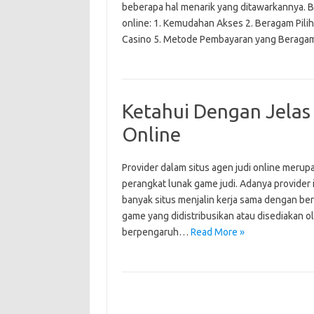
beberapa hal menarik yang ditawarkannya. Be
online: 1. Kemudahan Akses 2. Beragam Pilih
Casino 5. Metode Pembayaran yang Beragam
Ketahui Dengan Jelas 
Online
Provider dalam situs agen judi online mer
perangkat lunak game judi. Adanya provider 
banyak situs menjalin kerja sama dengan be
game yang didistribusikan atau disediakan ol
berpengaruh…
Read More »