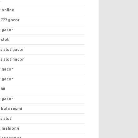
t
t online
t777 gacor
t gacor
 slot
us slot gacor
us slot gacor
t gacor
t gacor
t88
t gacor
i bola resmi
us slot
t mahjong