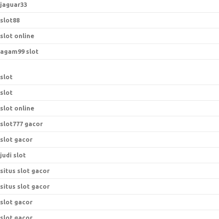
jaguar33
slot88
slot online
agam99 slot
slot
slot
slot online
slot777 gacor
slot gacor
judi slot
situs slot gacor
situs slot gacor
slot gacor
slot gacor