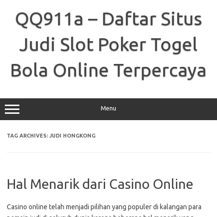
Skip
to
QQ911a – Daftar Situs
content
Judi Slot Poker Togel
Bola Online Terpercaya
Menu
TAG ARCHIVES:
JUDI HONGKONG
Hal Menarik dari Casino Online
Casino online telah menjadi pilihan yang populer di kalangan para