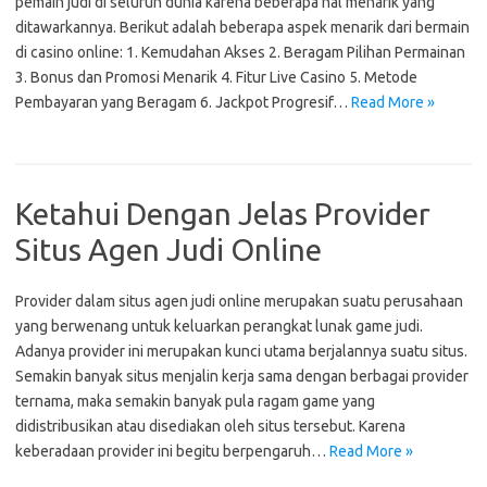
pemain judi di seluruh dunia karena beberapa hal menarik yang
ditawarkannya. Berikut adalah beberapa aspek menarik dari bermain
di casino online: 1. Kemudahan Akses 2. Beragam Pilihan Permainan
3. Bonus dan Promosi Menarik 4. Fitur Live Casino 5. Metode
Pembayaran yang Beragam 6. Jackpot Progresif…
Read More »
Ketahui Dengan Jelas Provider
Situs Agen Judi Online
Provider dalam situs agen judi online merupakan suatu perusahaan
yang berwenang untuk keluarkan perangkat lunak game judi.
Adanya provider ini merupakan kunci utama berjalannya suatu situs.
Semakin banyak situs menjalin kerja sama dengan berbagai provider
ternama, maka semakin banyak pula ragam game yang
didistribusikan atau disediakan oleh situs tersebut. Karena
keberadaan provider ini begitu berpengaruh…
Read More »