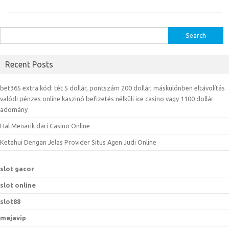
S
e
a
Recent Posts
r
c
bet365 extra kód: tét 5 dollár, pontszám 200 dollár, máskülönben eltávolítás
h
valódi pénzes online kaszinó befizetés nélküli ice casino vagy 1100 dollár
f
adomány
o
Hal Menarik dari Casino Online
r
Ketahui Dengan Jelas Provider Situs Agen Judi Online
:
slot gacor
slot online
slot88
mejavip