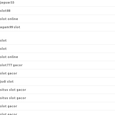
jaguar33
slot88
slot online
agam99 slot
slot
slot
slot online
slot777 gacor
slot gacor
judi slot
situs slot gacor
situs slot gacor
slot gacor
slot gacor