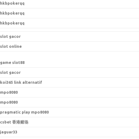
hkbpokerqq
hkbpokerqq
hkbpokerqq
slot gacor
slot online
game slot88
slot gacor
koi365 link alternatif
mpo8080
mpo8080
pragmatic play mpo8080
csbet 香港赌场
jaguar33