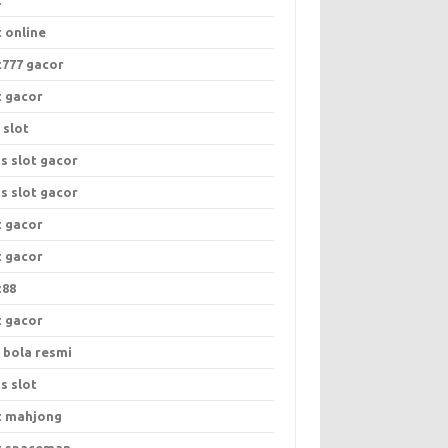
t
t online
t777 gacor
t gacor
 slot
us slot gacor
us slot gacor
t gacor
t gacor
t88
t gacor
i bola resmi
us slot
t mahjong