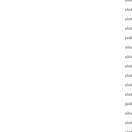
slo
slo
slo
slo
judi
sit
sit
slo
slo
slo
slo
jud
sit
slo