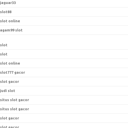
jaguar33
slot88
slot online
agam99 slot
slot
slot
slot online
slot777 gacor
slot gacor
judi slot
situs slot gacor
situs slot gacor
slot gacor
slot gacor