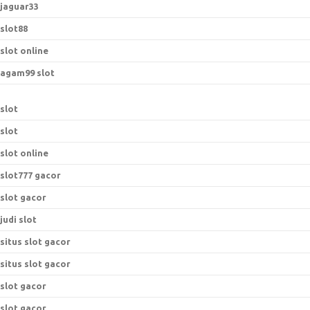
jaguar33
slot88
slot online
agam99 slot
slot
slot
slot online
slot777 gacor
slot gacor
judi slot
situs slot gacor
situs slot gacor
slot gacor
slot gacor